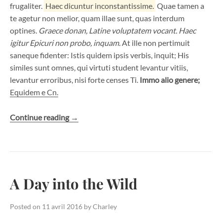
frugaliter.
Haec dicuntur inconstantissime.
Quae tamen a
te agetur non melior, quam illae sunt, quas interdum
optines.
Graece donan, Latine voluptatem vocant.
Haec
igitur Epicuri non probo, inquam.
At ille non pertimuit
saneque fidenter: Istis quidem ipsis verbis, inquit; His
similes sunt omnes, qui virtuti student levantur vitiis,
levantur erroribus, nisi forte censes Ti.
Immo alio genere;
Equidem e Cn.
« A
Continue reading
→
Pair
of
Shoes »
A Day into the Wild
Posted on
11 avril 2016
by
Charley