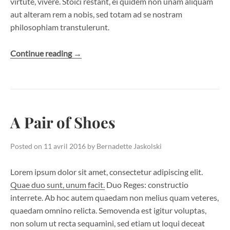
virtute, vivere. Stoici restant, ei quidem non unam aliquam
aut alteram rem a nobis, sed totam ad se nostram
philosophiam transtulerunt.
« The
Continue reading
→
North
Falls »
A Pair of Shoes
Posted on
11 avril 2016
by
Bernadette Jaskolski
Lorem ipsum dolor sit amet, consectetur adipiscing elit.
Quae duo sunt, unum facit.
Duo Reges: constructio
interrete. Ab hoc autem quaedam non melius quam veteres,
quaedam omnino relicta. Semovenda est igitur voluptas,
non solum ut recta sequamini, sed etiam ut loqui deceat