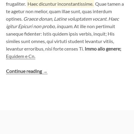
frugaliter.
Haec dicuntur inconstantissime.
Quae tamen a
te agetur non melior, quam illae sunt, quas interdum
optines.
Graece donan, Latine voluptatem vocant.
Haec
igitur Epicuri non probo, inquam.
At ille non pertimuit
saneque fidenter: Istis quidem ipsis verbis, inquit; His
similes sunt omnes, qui virtuti student levantur vitiis,
levantur erroribus, nisi forte censes Ti.
Immo alio genere;
Equidem e Cn.
« A
Continue reading
→
Pair
of
Shoes »