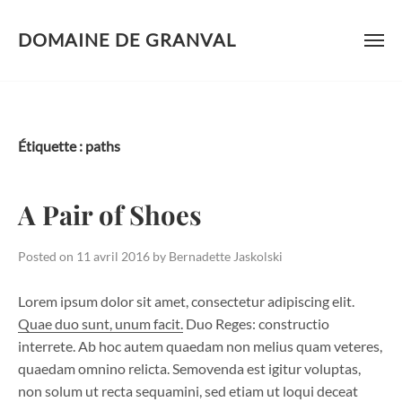
DOMAINE DE GRANVAL
Skip
to
content
Étiquette :
paths
A Pair of Shoes
Posted on
11 avril 2016
by
Bernadette Jaskolski
Lorem ipsum dolor sit amet, consectetur adipiscing elit.
Quae duo sunt, unum facit.
Duo Reges: constructio
interrete. Ab hoc autem quaedam non melius quam veteres,
quaedam omnino relicta. Semovenda est igitur voluptas,
non solum ut recta sequamini, sed etiam ut loqui deceat